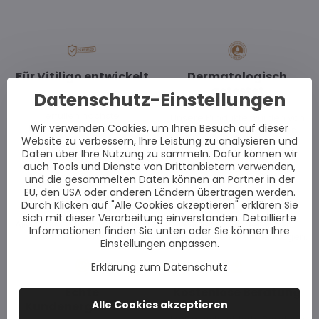
Für Vitiligo entwickelt
Dermatologisch
getestet
Datenschutz-Einstellungen
Unsere Produkte
erfüllen höchste
Unsere Produkte wurden von
Wir verwenden Cookies, um Ihren Besuch auf dieser
EU-Qualitätsstandards.
führenden Dermatologen
Website zu verbessern, Ihre Leistung zu analysieren und
getestet und empfohlen.
Daten über Ihre Nutzung zu sammeln. Dafür können wir
auch Tools und Dienste von Drittanbietern verwenden,
und die gesammelten Daten können an Partner in der
EU, den USA oder anderen Ländern übertragen werden.
Auf Lager
Schnelle Lieferung
Durch Klicken auf "Alle Cookies akzeptieren" erklären Sie
sich mit dieser Verarbeitung einverstanden. Detaillierte
Alle Artikel sind auf Lager und
Wir liefern Bestellungen
Informationen finden Sie unten oder Sie können Ihre
sofort versandbereit.
innerhalb von drei Werktagen.
Einstellungen anpassen.
Erklärung zum Datenschutz
Echte
Kostenlose Beratung
Alle Cookies akzeptieren
Kundenergebnisse