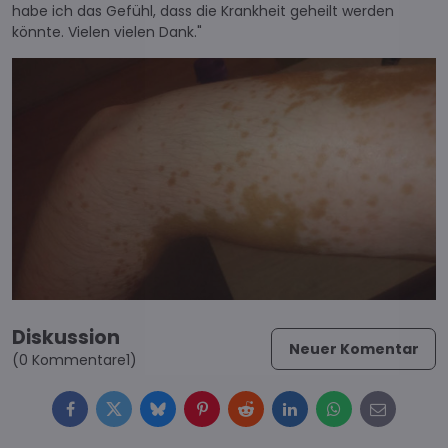
habe ich das Gefühl, dass die Krankheit geheilt werden
könnte. Vielen vielen Dank."
Diskussion
Neuer Komentar
(0 Kommentare1)
Facebook
Twitter
Bluesky
Pinterest
Reddit
LinkedIn
WhatsApp
E-
mail