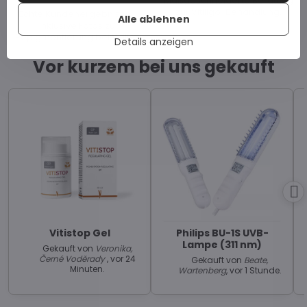
Maßgeschneiderte Beratung
zur Vitiligo-Behandlung.
Echte Kundenergebnisse –
Alle ablehnen
inklusive Fotos zur
Repigmentierung bei Vitiligo.
Details anzeigen
Vor kurzem bei uns gekauft
Vitistop Gel
Philips BU-1S UVB-
Lampe (311 nm)
Gekauft von
Veronika,
Černé Voděrady
, vor 24
Gekauft von
Beate,
Minuten.
Wartenberg
, vor 1 Stunde.