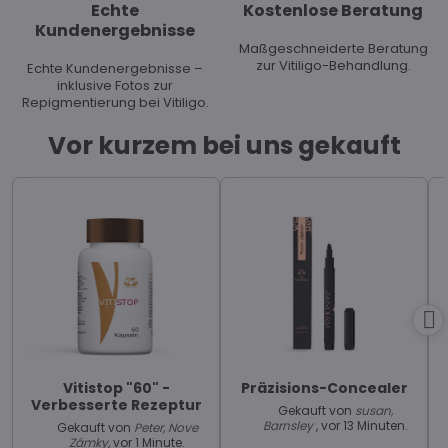
Echte
Kostenlose Beratung
Kundenergebnisse
Maßgeschneiderte Beratung
zur Vitiligo-Behandlung.
Echte Kundenergebnisse –
inklusive Fotos zur
Repigmentierung bei Vitiligo.
Vor kurzem bei uns gekauft
Vitistop "60" -
Präzisions-Concealer
Verbesserte Rezeptur
Gekauft von
susan,
Barnsley
, vor 13 Minuten.
Gekauft von
Peter, Nove
Zámky
, vor 1 Minute.