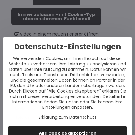
Immer zulassen - mit Cookie-Typ
übereinstimmen: Funktionell
Video in einem neuen Fenster öffnen
Datenschutz-Einstellungen
Wir verwenden Cookies, um Ihren Besuch auf dieser
Website zu verbessern, Ihre Leistung zu analysieren und
Daten über Ihre Nutzung zu sammeln. Dafür können wir
Haben Sie weitere Fragen?
auch Tools und Dienste von Drittanbietern verwenden,
und die gesammelten Daten können an Partner in der
Unser Kundenservice hilft Ihnen gerne weiter.
EU, den USA oder anderen Ländern übertragen werden.
Kontaktieren Sie uns einfach per E-Mail oder
Durch Klicken auf "Alle Cookies akzeptieren" erklären Sie
sich mit dieser Verarbeitung einverstanden. Detaillierte
telefonisch.
Informationen finden Sie unten oder Sie können Ihre
Einstellungen anpassen.
E-Mail:
info@vitiligoshop.at
Erklärung zum Datenschutz
Telefon:
+49 781 95633952
Alle Cookies akzeptieren