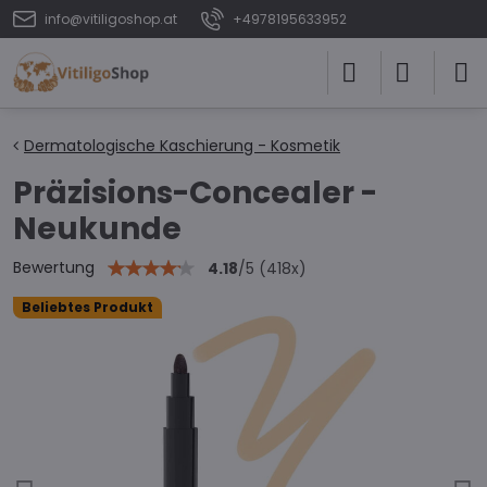
info@vitiligoshop.at
+4978195633952
Dermatologische Kaschierung - Kosmetik
Präzisions-Concealer -
Neukunde
Bewertung
4.18
/
5
(
418
x)
Beliebtes Produkt