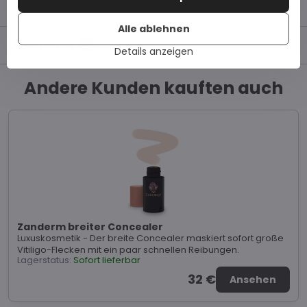
Alle ablehnen
Diskussion
0
Details anzeigen
Andere Kunden kauften auch
Zanderm breiter Concealer
Luxuskosmetik - Der breite Concealer maskiert sofort große
Vitiligo-Flecken mit ein paar schnellen Reibungen.
Lagerstatus:
Sofort lieferbar
32 €
Ansehen