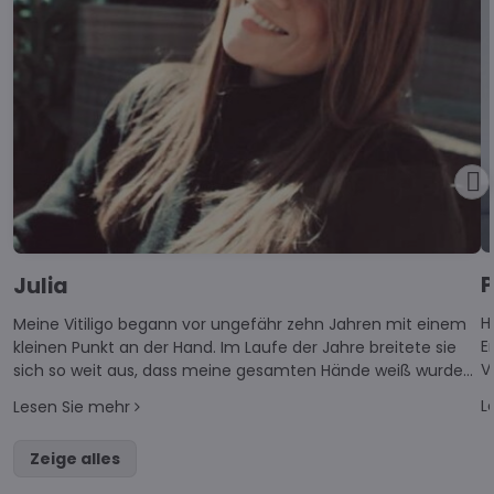
P
Julia
H
Meine Vitiligo begann vor ungefähr zehn Jahren mit einem
E
kleinen Punkt an der Hand. Im Laufe der Jahre breitete sie
V
sich so weit aus, dass meine gesamten Hände weiß wurden
k
und auch die Arme größtenteils betroffen sind.
L
Lesen Sie mehr
w
Zeige alles