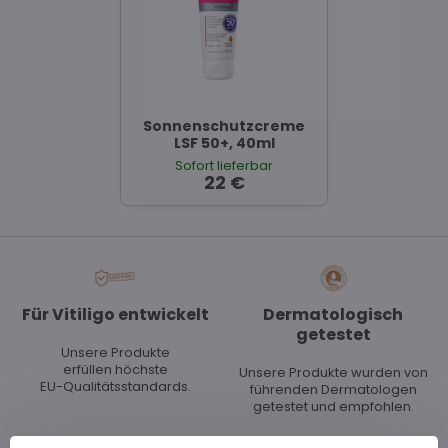
Sonnenschutzcreme
LSF 50+, 40ml
Sofort lieferbar
22 €
Für Vitiligo entwickelt
Dermatologisch
getestet
Unsere Produkte
erfüllen höchste
Unsere Produkte wurden von
EU-Qualitätsstandards.
führenden Dermatologen
getestet und empfohlen.