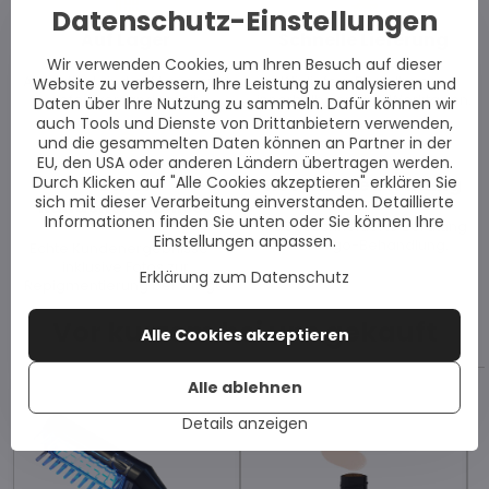
Datenschutz-Einstellungen
Auf Lager
Schnelle Lieferung
Wir verwenden Cookies, um Ihren Besuch auf dieser
Alle Artikel sind auf Lager und
Wir liefern Bestellungen
Website zu verbessern, Ihre Leistung zu analysieren und
sofort versandbereit.
innerhalb von drei Werktagen.
Daten über Ihre Nutzung zu sammeln. Dafür können wir
auch Tools und Dienste von Drittanbietern verwenden,
und die gesammelten Daten können an Partner in der
EU, den USA oder anderen Ländern übertragen werden.
Durch Klicken auf "Alle Cookies akzeptieren" erklären Sie
Echte
Kostenlose Beratung
sich mit dieser Verarbeitung einverstanden. Detaillierte
Kundenergebnisse
Informationen finden Sie unten oder Sie können Ihre
Maßgeschneiderte Beratung
Einstellungen anpassen.
zur Vitiligo-Behandlung.
Echte Kundenergebnisse –
inklusive Fotos zur
Erklärung zum Datenschutz
Repigmentierung bei Vitiligo.
Vor kurzem bei uns gekauft
Alle Cookies akzeptieren
Alle ablehnen
Details anzeigen