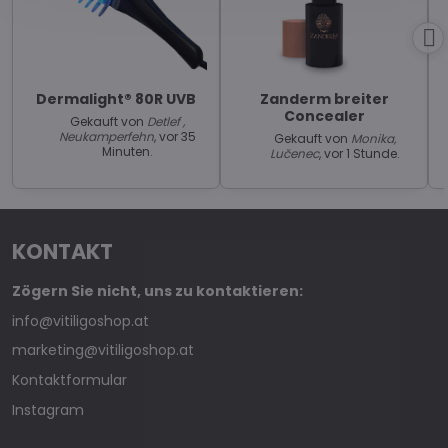
Dermalight® 80R UVB
Zanderm breiter
Concealer
Gekauft von
Detlef ,
Neukamperfehn
, vor 35
Gekauft von
Monika,
Minuten.
Lučenec
, vor 1 Stunde.
KONTAKT
Zögern Sie nicht, uns zu kontaktieren:
info@vitiligoshop.at
marketing@vitiligoshop.at
Kontaktformular
Instagram