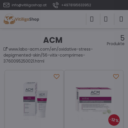
info@vitiligoshop.at
+4978195633952
5
ACM
Produkte
www.labo-acm.com/en/oxidative-stress-
depigmented-skin/56-vitix-comprimes-
3760095250021.html
12%