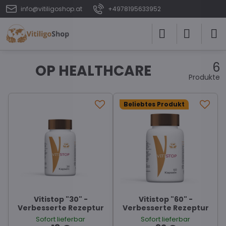
info@vitiligoshop.at
+4978195633952
6
OP HEALTHCARE
Produkte
Beliebtes Produkt
Vitistop "30" -
Vitistop "60" -
Verbesserte Rezeptur
Verbesserte Rezeptur
Sofort lieferbar
Sofort lieferbar