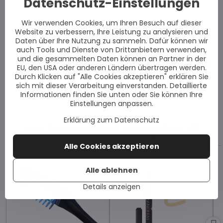
Datenschutz-Einstellungen
Alle Artikel sind auf Lager und
Wir liefern Bestellungen
Wir verwenden Cookies, um Ihren Besuch auf dieser
sofort versandbereit.
innerhalb von drei Werktagen.
Website zu verbessern, Ihre Leistung zu analysieren und
Daten über Ihre Nutzung zu sammeln. Dafür können wir
auch Tools und Dienste von Drittanbietern verwenden,
und die gesammelten Daten können an Partner in der
Echte
Kostenlose Beratung
EU, den USA oder anderen Ländern übertragen werden.
Kundenergebnisse
Durch Klicken auf "Alle Cookies akzeptieren" erklären Sie
Maßgeschneiderte Beratung
sich mit dieser Verarbeitung einverstanden. Detaillierte
zur Vitiligo-Behandlung.
Echte Kundenergebnisse –
Informationen finden Sie unten oder Sie können Ihre
inklusive Fotos zur
Einstellungen anpassen.
Repigmentierung bei Vitiligo.
Erklärung zum Datenschutz
Vor kurzem bei uns gekauft
Alle Cookies akzeptieren
Alle ablehnen
Details anzeigen