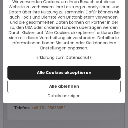
Wir verwenden Cookies, um Ihren Besuch auf dieser
Mehr aus der Kategorie
Website zu verbessern, Ihre Leistung zu analysieren und
Daten über Ihre Nutzung zu sammeln. Dafür können wir
Sonderpakete mit Geschenk
auch Tools und Dienste von Drittanbietern verwenden,
und die gesammelten Daten können an Partner in der
Repigmentieren Sie Vitiligo
EU, den USA oder anderen Ländern übertragen werden.
Durch Klicken auf "Alle Cookies akzeptieren" erklären Sie
Dermatologische Kaschierung - Kosmetik
sich mit dieser Verarbeitung einverstanden. Detaillierte
Informationen finden Sie unten oder Sie können Ihre
Einstellungen anpassen.
Erklärung zum Datenschutz
Haben Sie weitere Fragen?
Alle Cookies akzeptieren
Unser Kundenservice hilft Ihnen gerne weiter.
Kontaktieren Sie uns einfach per E-Mail oder
Alle ablehnen
telefonisch.
Details anzeigen
E-Mail:
info@vitiligoshop.at
Telefon:
+49 781 95633952