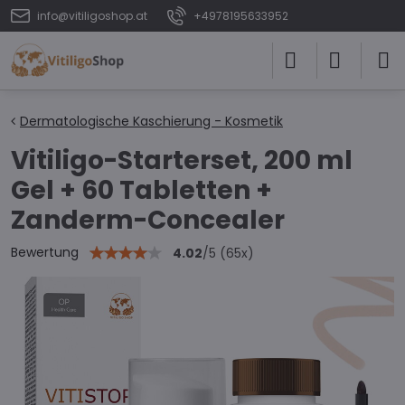
info@vitiligoshop.at
+4978195633952
Dermatologische Kaschierung - Kosmetik
Vitiligo-Starterset, 200 ml
Gel + 60 Tabletten +
Zanderm-Concealer
Bewertung
4.02
/
5
(
65
x)